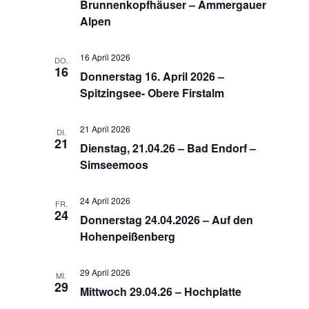
n
m
Brunnenkopfhäuser – Ammergauer
s
Alpen
s
w
t
ä
t
a
16 April 2026
h
DO.
a
16
l
Donnerstag 16. April 2026 –
l
l
Spitzingsee- Obere Firstalm
t
e
t
u
n
21 April 2026
DI.
u
n
.
21
Dienstag, 21.04.26 – Bad Endorf –
g
n
Simseemoos
A
g
24 April 2026
n
FR.
e
24
Donnerstag 24.04.2026 – Auf den
s
n
Hohenpeißenberg
i
S
c
29 April 2026
MI.
u
29
h
Mittwoch 29.04.26 – Hochplatte
c