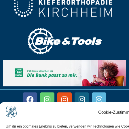
Cookie-Zustimm
Impressum
Disclaimer
Um dir ein optimales Erlebnis zu bieten, verwenden wir Technologien wie Coo