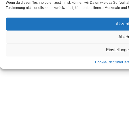
Wenn du diesen Technologien zustimmst, können wir Daten wie das Surfverhalt
Datenschutz
Zustimmung nicht erteilst oder zurückziehst, können bestimmte Merkmale und 
Cookie-Richtlinie (EU)
Akzept
Able
Einstellung
Cookie-Richtlinie
Dat