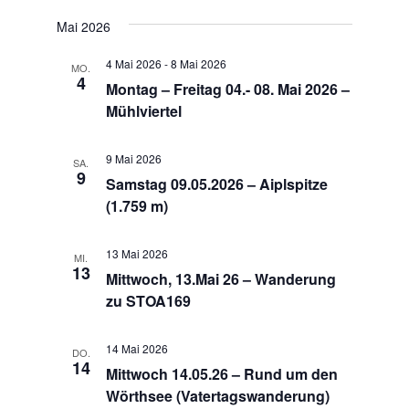
t
h
Mai 2026
e
e
n
4 Mai 2026
-
8 Mai 2026
MO.
4
u
-
Montag – Freitag 04.- 08. Mai 2026 –
Mühlviertel
N
n
a
d
9 Mai 2026
SA.
v
9
A
Samstag 09.05.2026 – Aiplspitze
i
(1.759 m)
n
g
s
a
13 Mai 2026
MI.
i
13
Mittwoch, 13.Mai 26 – Wanderung
t
zu STOA169
c
i
h
o
14 Mai 2026
DO.
t
14
n
Mittwoch 14.05.26 – Rund um den
e
Wörthsee (Vatertagswanderung)