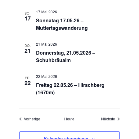
n
17 Mai 2026
SO.
,
17
Sonnatag 17.05.26 –
N
Muttertagswanderung
a
21 Mai 2026
DO.
v
21
Donnerstag, 21.05.2026 –
i
Schuhbräualm
g
22 Mai 2026
FR.
a
22
Freitag 22.05.26 – Hirschberg
t
(1670m)
i
o
Veranstaltungen
Veranstaltung
Vorherige
Heute
Nächste
n
Kalender abonnieren