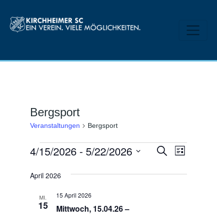
Bergsport
Veranstaltungen
Bergsport
4/15/2026
 - 
5/22/2026
V
V
S
L
u
e
i
D
e
c
s
April 2026
h
r
a
t
r
e
e
t
a
15 April 2026
MI.
a
15
u
Mittwoch, 15.04.26 –
n