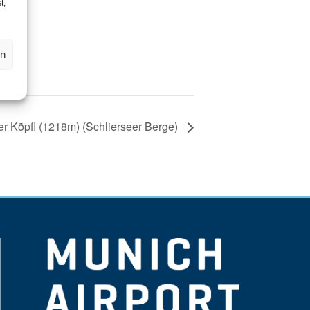
t,
en
er Köpfl (1218m) (Schlierseer Berge)