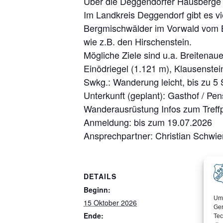
Über die Deggendorfer Hausberge 
Im Landkreis Deggendorf gibt es vi
Bergmischwälder im Vorwald vom B
wie z.B. den Hirschenstein.
Mögliche Ziele sind u.a. Breitenau
Einödriegel (1.121 m), Klausenstei
Swkg.: Wanderung leicht, bis zu 5
Unterkunft (geplant): Gasthof / Pe
Wanderausrüstung Infos zum Treffp
Anmeldung: bis zum 19.07.2026
Ansprechpartner: Christian Schwie
DETAILS
Beginn:
Um 
15 Oktober 2026
Ger
Ende:
Tec