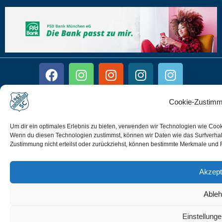
Cookie-Zustimm
Impressum
Disclaimer
Um dir ein optimales Erlebnis zu bieten, verwenden wir Technologien wie Coo
Wenn du diesen Technologien zustimmst, können wir Daten wie das Surfverhalt
Datenschutz
Zustimmung nicht erteilst oder zurückziehst, können bestimmte Merkmale und 
Cookie-Richtlinie (EU)
Akzept
Able
Einstellung