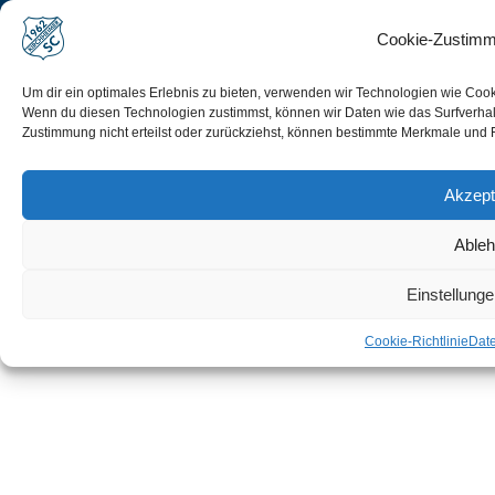
Cookie-Zustimm
Impressum
Disclaimer
Um dir ein optimales Erlebnis zu bieten, verwenden wir Technologien wie Coo
Wenn du diesen Technologien zustimmst, können wir Daten wie das Surfverhalt
Datenschutz
Zustimmung nicht erteilst oder zurückziehst, können bestimmte Merkmale und 
Cookie-Richtlinie (EU)
Akzept
Able
Einstellung
Cookie-Richtlinie
Dat