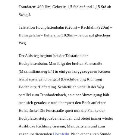
Tourdaten: 400 Hm; Gehzeit: 1,5 Std auf und 1,15 Std ab
Swkg L
Talstation Hochplattenbahn (620m) – Rachlalm (920m) –
Hufnagelalm –
Hefteralm (1020m) – retour auf gleichem
Weg.
Der Aufstieg beginnt bei der Talstation der
Hochplattenbahn. Man folgt der breiten Forststraße
(Maximiliansweg E4) in einigen langgezogenen Kehren
leicht ansteigend bergauf (Beschilderung Richtung
Hochplatte /Hefteralm). Schließlich verläuft der Weg
parallel zum Tennbodenbach, an
einer Abzweigung hält
man sich geradeaus und überquert den Bach auf einer
Holzbrücke. Die Forststraße quert nun die Flanke der
Hochplatte, steigt dabei leicht an und bietet immer wieder
Ausblicke Richtung Grassau, Marquartstein und zum
gegenüberliegenden
Hochfelln
. Nach einer guten Stunde