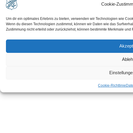
Cookie-Zustimm
Impressum
Disclaimer
Um dir ein optimales Erlebnis zu bieten, verwenden wir Technologien wie Coo
Wenn du diesen Technologien zustimmst, können wir Daten wie das Surfverhalt
Datenschutz
Zustimmung nicht erteilst oder zurückziehst, können bestimmte Merkmale und 
Cookie-Richtlinie (EU)
Akzept
Able
Einstellung
Cookie-Richtlinie
Dat