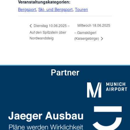
Veranstaltungskategorien:
Bergsport
,
Ski- und Bergsport
,
Touren
Mittwoch 18.06.2025
Dienstag 10.06.2025 –
Auf den Spitzstein über
– Gamskögerl
Nordwandsteig
(Kaisergebirge)
Partner