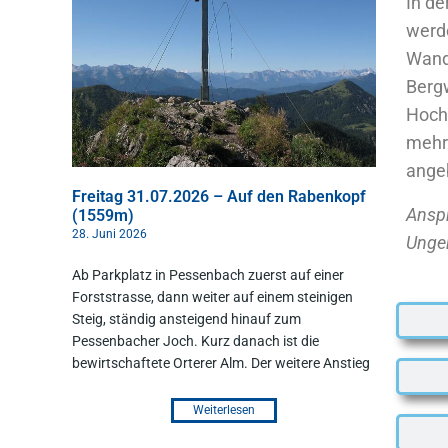
In de
werd
Wand
Berg
Hoch
mehr
ange
Freitag 31.07.2026 – Auf den Rabenkopf
Anspr
(1559m)
28. Juni 2026
Unger
Ab Parkplatz in Pessenbach zuerst auf einer
Forststrasse, dann weiter auf einem steinigen
Steig, ständig ansteigend hinauf zum
Pessenbacher Joch. Kurz danach ist die
bewirtschaftete Orterer Alm. Der weitere Anstieg
Weiterlesen