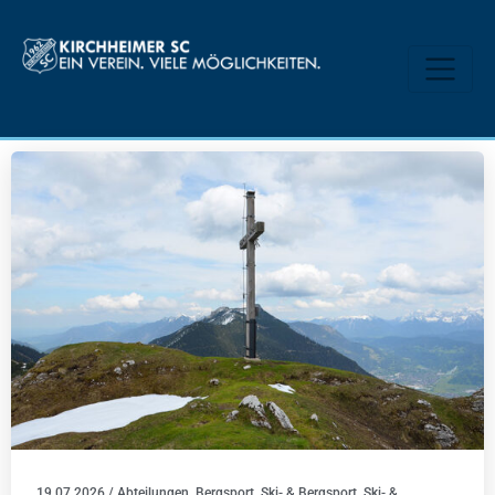
19.07.2026
/
Abteilungen
,
Bergsport
,
Ski- & Bergsport
,
Ski- &