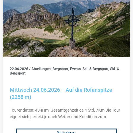
22.06.2026
/
Abteilungen
,
Bergsport
,
Events
,
Ski- & Bergsport
,
Ski- &
Bergsport
Mittwoch 24.06.2026 – Auf die Rofanspitze
(2258 m)
Tourendaten: 434Hm, Gesamtgehzeit ca 4 Std, 7Km Die Tour
eignet sich perfekt je nach Wetter und Kondition zum
Weiterlesen