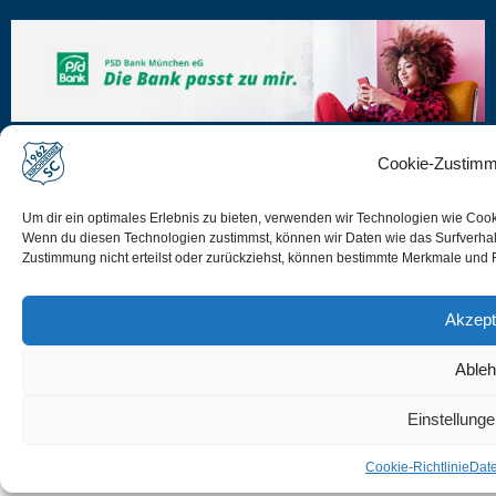
Cookie-Zustimm
Um dir ein optimales Erlebnis zu bieten, verwenden wir Technologien wie Coo
Impressum
Wenn du diesen Technologien zustimmst, können wir Daten wie das Surfverhalt
Zustimmung nicht erteilst oder zurückziehst, können bestimmte Merkmale und 
Disclaimer
Datenschutz
Akzept
Cookie-Richtlinie (EU)
Able
Einstellung
Cookie-Richtlinie
Dat